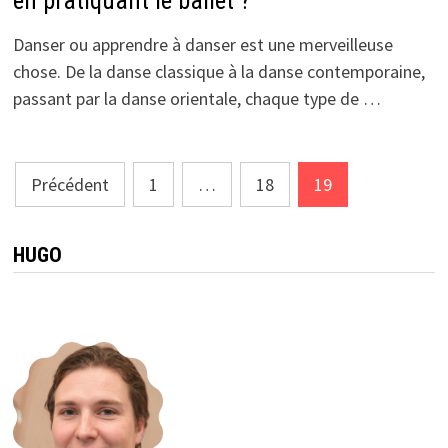
en pratiquant le ballet ?
Danser ou apprendre à danser est une merveilleuse
chose. De la danse classique à la danse contemporaine,
passant par la danse orientale, chaque type de …
Pagination
Précédent
1
…
18
19
des
publications
HUGO