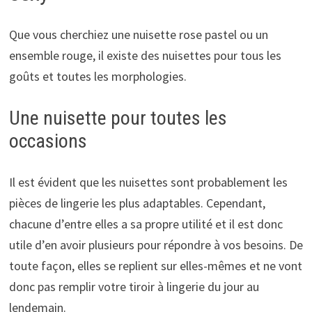
Que vous cherchiez une nuisette rose pastel ou un
ensemble rouge, il existe des nuisettes pour tous les
goûts et toutes les morphologies.
Une nuisette pour toutes les
occasions
Il est évident que les nuisettes sont probablement les
pièces de lingerie les plus adaptables. Cependant,
chacune d’entre elles a sa propre utilité et il est donc
utile d’en avoir plusieurs pour répondre à vos besoins. De
toute façon, elles se replient sur elles-mêmes et ne vont
donc pas remplir votre tiroir à lingerie du jour au
lendemain.