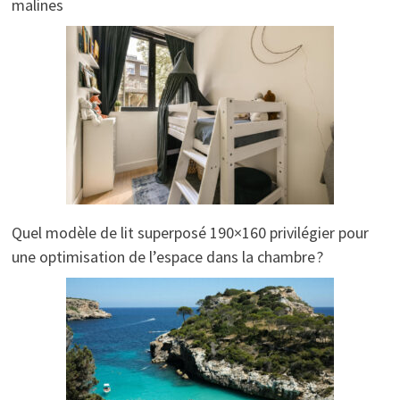
malines
Quel modèle de lit superposé 190×160 privilégier pour
une optimisation de l’espace dans la chambre ?