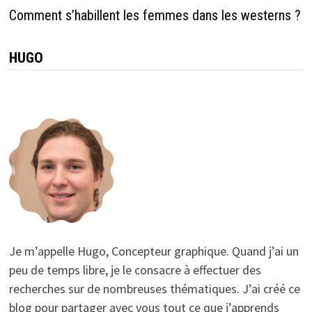
Comment s’habillent les femmes dans les westerns ?
HUGO
Je m’appelle Hugo, Concepteur graphique. Quand j’ai un
peu de temps libre, je le consacre à effectuer des
recherches sur de nombreuses thématiques. J’ai créé ce
blog pour partager avec vous tout ce que j’apprends