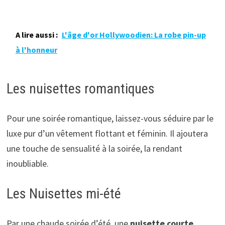
A lire aussi :
L'âge d'or Hollywoodien: La robe pin-up
à l'honneur
Les nuisettes romantiques
Pour une soirée romantique, laissez-vous séduire par le
luxe pur d’un vêtement flottant et féminin. Il ajoutera
une touche de sensualité à la soirée, la rendant
inoubliable.
Les Nuisettes mi-été
Par une chaude soirée d’été, une
nuisette courte