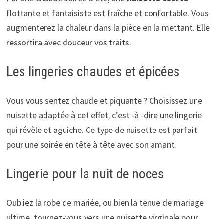
flottante et fantaisiste est fraîche et confortable. Vous
augmenterez la chaleur dans la pièce en la mettant. Elle
ressortira avec douceur vos traits.
Les lingeries chaudes et épicées
Vous vous sentez chaude et piquante ? Choisissez une
nuisette adaptée à cet effet, c’est -à -dire une lingerie
qui révèle et aguiche. Ce type de nuisette est parfait
pour une soirée en tête à tête avec son amant.
Lingerie pour la nuit de noces
Oubliez la robe de mariée, ou bien la tenue de mariage
ultime, tournez-vous vers une nuisette virginale pour