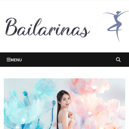
Passer
au
contenu
MENU