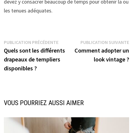
devez y consacrer beaucoup de temps pour obtenir la ou
les tenues adéquates.
Navigation
Publication
P
PUBLICATION PRÉCÉDENTE
PUBLICATION SUIVANTE
précédente :
s
Quels sont les différents
Comment adopter un
de
drapeaux de templiers
look vintage ?
l’article
disponibles ?
VOUS POURRIEZ AUSSI AIMER