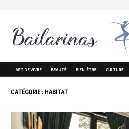
Passer
au
contenu
ART DE VIVRE
BEAUTÉ
BIEN-ÊTRE
CULTURE
CATÉGORIE :
HABITAT