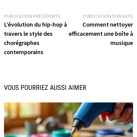
Navigation
Publication
P
PUBLICATION PRÉCÉDENTE
PUBLICATION SUIVANTE
précédente :
s
L’évolution du hip-hop à
Comment nettoyer
de
travers le style des
efficacement une boîte à
l’article
chorégraphes
musique
contemporains
VOUS POURRIEZ AUSSI AIMER