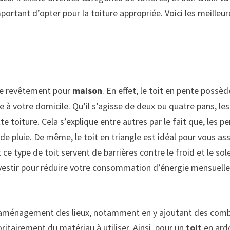
important d’opter pour la toiture appropriée. Voici les meilleu
 de revêtement pour
maison
. En effet, le toit en pente possèd
 à votre domicile. Qu’il s’agisse de deux ou quatre pans, les
te toiture. Cela s’explique entre autres par le fait que, les p
de pluie. De même, le toit en triangle est idéal pour vous as
e type de toit servent de barrières contre le froid et le sole
 investir pour réduire votre consommation d’énergie mensuelle
r l’aménagement des lieux, notamment en y ajoutant des comb
oritairement du matériau à utiliser. Ainsi, pour un
toit
en ard