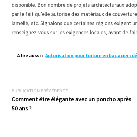
disponible. Bon nombre de projets architecturaux ado
par le fait qu’elle autorise des matériaux de couvertur
lamellé, etc. Signalons que certaines régions exigent un 
renseignez-vous sur les exigences locales, avant de fai
A lire aussi :
Autorisation pour toiture en bac acier : 
Navigation
Publication
PUBLICATION PRÉCÉDENTE
précédente :
Comment être élégante avec un poncho après
de
50 ans ?
l’article