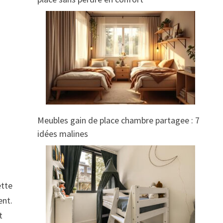
Meubles gain de place chambre partagee : 7
idées malines
ette
ent.
t