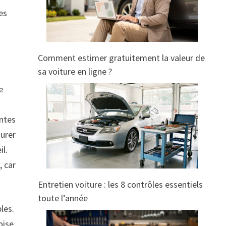
res
Comment estimer gratuitement la valeur de
sa voiture en ligne ?
e
entes
surer
il.
, car
Entretien voiture : les 8 contrôles essentiels
toute l’année
les.
oise,