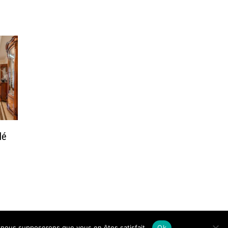
lé
e, nous supposerons que vous en êtes satisfait.
Ok