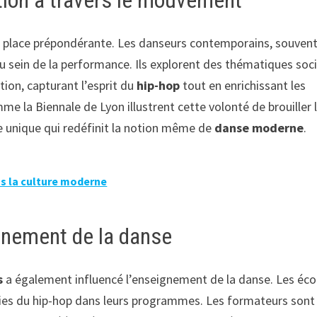
ation à travers le mouvement
e place prépondérante. Les danseurs contemporains, souven
 au sein de la performance. Ils explorent des thématiques soc
ion, capturant l’esprit du
hip-hop
tout en enrichissant les
e la Biennale de Lyon illustrent cette volonté de brouiller 
que unique qui redéfinit la notion même de
danse moderne
.
ns la culture moderne
ignement de la danse
s
a également influencé l’enseignement de la danse. Les éco
hies du hip-hop dans leurs programmes. Les formateurs sont