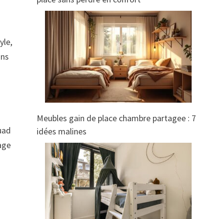
yle,
ins
Meubles gain de place chambre partagee : 7
uad
idées malines
age