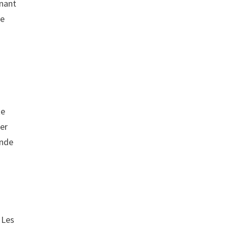
enant
ne
te
er
onde
 Les