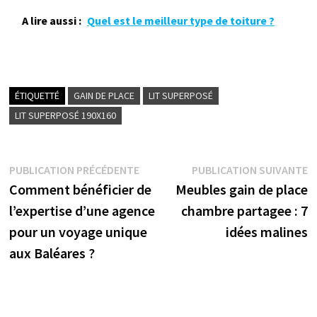
A lire aussi :
Quel est le meilleur type de toiture ?
ÉTIQUETTÉ
GAIN DE PLACE
LIT SUPERPOSÉ
LIT SUPERPOSÉ 190X160
Navigation
Publication
P
PUBLICATION PRÉCÉDENTE
PUBLICATION SUIVANTE
précédente :
s
Comment bénéficier de
Meubles gain de place
de
l’expertise d’une agence
chambre partagee : 7
l’article
pour un voyage unique
idées malines
aux Baléares ?