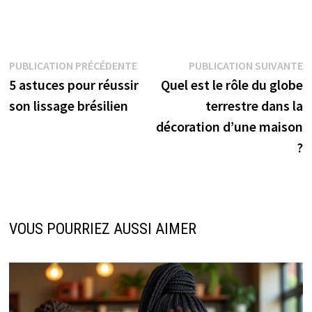
Navigation
Publication
P
PUBLICATION PRÉCÉDENTE
PUBLICATION SUIVANTE
précédente :
s
5 astuces pour réussir
Quel est le rôle du globe
de
son lissage brésilien
terrestre dans la
l’article
décoration d’une maison
?
VOUS POURRIEZ AUSSI AIMER