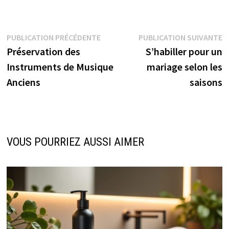
Navigation
Publication
P
PUBLICATION PRÉCÉDENTE
PUBLICATION SUIVANTE
précédente :
s
Préservation des
S’habiller pour un
de
Instruments de Musique
mariage selon les
l’article
Anciens
saisons
VOUS POURRIEZ AUSSI AIMER