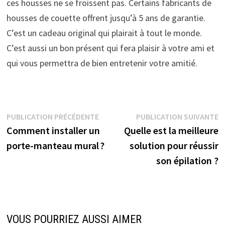
ces housses ne se froissent pas. Certains fabricants de
housses de couette offrent jusqu’à 5 ans de garantie.
C’est un cadeau original qui plairait à tout le monde.
C’est aussi un bon présent qui fera plaisir à votre ami et
qui vous permettra de bien entretenir votre amitié.
Navigation
Publication
P
PUBLICATION PRÉCÉDENTE
PUBLICATION SUIVANTE
précédente :
s
Comment installer un
Quelle est la meilleure
de
porte-manteau mural ?
solution pour réussir
l’article
son épilation ?
VOUS POURRIEZ AUSSI AIMER