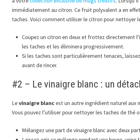
à votre
collection exclusive de mugs créatifs
. Lorsqu’il
immédiatement au citron. Ce fruit polyvalent a en effe
taches.
Voici comment utiliser le citron pour nettoyer l
Coupez un citron en deux et frottez directement l’i
les taches et les éliminera progressivement.
Si les taches sont particulièrement tenaces, laisse
avant de rincer.
#2 – Le vinaigre blanc : un détac
Le
vinaigre blanc
est un autre ingrédient naturel aux m
Vous pouvez l’utiliser pour nettoyer les taches de thé 
Mélangez une part de vinaigre blanc avec deux pa
Laissez agir ce mélange pendant une heure, voire to