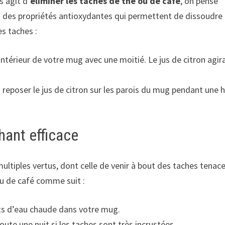
 s’agit d’
éliminer les taches de thé ou de café
, on pense
t des propriétés antioxydantes qui permettent de dissoudre 
es taches :
ntérieur de votre mug avec une moitié. Le jus de citron agir
z reposer le jus de citron sur les parois du mug pendant une 
hant efficace
ultiples vertus, dont celle de venir à bout des taches tenace
ou de café comme suit :
rts d’eau chaude dans votre mug.
ute une nuit si les taches sont très incrustées.