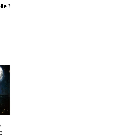
suivante :
lle ?
al
te