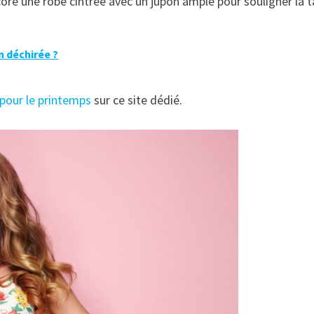
ore une robe cintrée avec un jupon ample pour souligner la ta
n déchirée ?
s pour le printemps
sur ce site dédié.