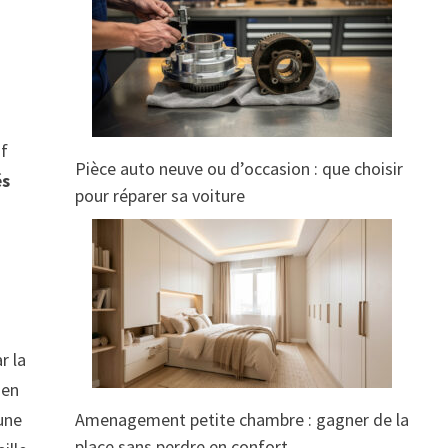
if
Pièce auto neuve ou d’occasion : que choisir
és
pour réparer sa voiture
r la
 en
une
Amenagement petite chambre : gagner de la
place sans perdre en confort