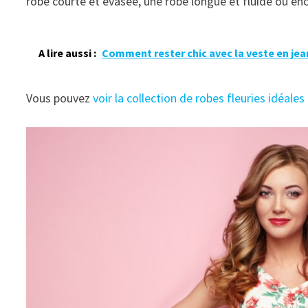
robe courte et évasée, une robe longue et fluide ou enc
A lire aussi :
Comment rester chic avec la veste en jea
Vous pouvez
voir la collection de robes fleuries idéale