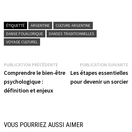
ÉTIQUETTÉ
ARGENTINE
CULTURE ARGENTINE
DANSE FOLKLORIQUE
DANSES TRADITIONNELLES
VOYAGE CULTUREL
Navigation
Publication
P
PUBLICATION PRÉCÉDENTE
PUBLICATION SUIVANTE
précédente :
s
Comprendre le bien-être
Les étapes essentielles
de
psychologique :
pour devenir un sorcier
l’article
définition et enjeux
VOUS POURRIEZ AUSSI AIMER