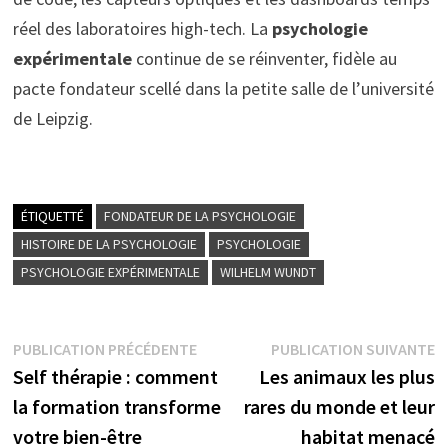
réel des laboratoires high-tech. La
psychologie
expérimentale
continue de se réinventer, fidèle au
pacte fondateur scellé dans la petite salle de l’université
de Leipzig.
ÉTIQUETTÉ
FONDATEUR DE LA PSYCHOLOGIE
HISTOIRE DE LA PSYCHOLOGIE
PSYCHOLOGIE
PSYCHOLOGIE EXPÉRIMENTALE
WILHELM WUNDT
Navigation
Publication
P
PUBLICATION PRÉCÉDENTE
PUBLICATION SUIVANTE
précédente :
s
Self thérapie : comment
Les animaux les plus
de
la formation transforme
rares du monde et leur
l’article
votre bien-être
habitat menacé