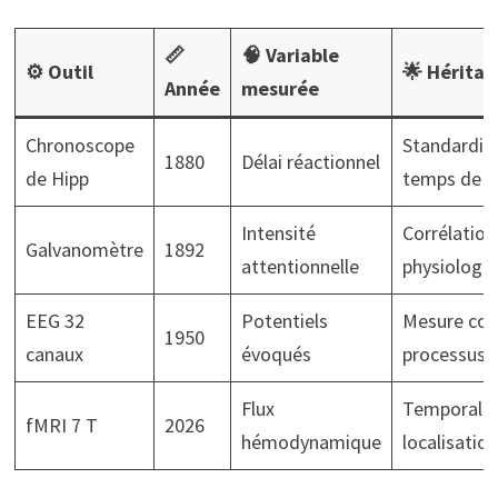
📏
🧠 Variable
⚙️ Outil
🌟 Hérita
Année
mesurée
Chronoscope
Standardis
1880
Délai réactionnel
de Hipp
temps de r
Intensité
Corrélation
Galvanomètre
1892
attentionnelle
physiologie
EEG 32
Potentiels
Mesure con
1950
canaux
évoqués
processus
Flux
Temporalit
fMRI 7 T
2026
hémodynamique
localisation