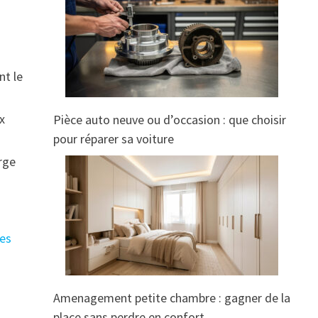
nt le
x
Pièce auto neuve ou d’occasion : que choisir
pour réparer sa voiture
arge
les
Amenagement petite chambre : gagner de la
place sans perdre en confort