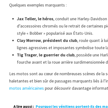
Quelques exemples marquants :
Jax Teller, le héros
, conduit une Harley-Davidson
d’accessoires chromés ou le retrait de certaines pi
style « Bobber » popularisé aux États-Unis.
Clay Morrow
,
président du club
, roule quant à l
lignes agressives et imposantes symbolise toute l
Tig Trager
,
le guerrier du club
, possède une Harl
fourche avant et la roue arrière surdimensionnée d
Les motos sont au cœur de nombreuses scènes de la sé
haletantes et bien sûr de passages marquants liés à l’
motos américaines
pour découvrir davantage informati
A lire aussi :
Pourquoi les vénitiens portent-ils des m