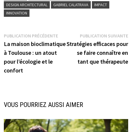
DESIGN ARCHITECTURAL
GABRIEL CALATRAVA
IMPACT
INNOVATION
Navigation
Publication
P
PUBLICATION PRÉCÉDENTE
PUBLICATION SUIVANTE
précédente :
s
La maison bioclimatique
Stratégies efficaces pour
de
à Toulouse : un atout
se faire connaître en
l’article
pour l’écologie et le
tant que thérapeute
confort
VOUS POURRIEZ AUSSI AIMER