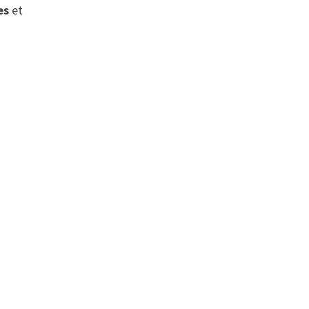
es
et