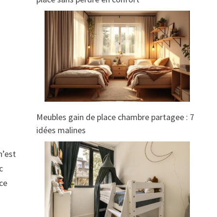
Meubles gain de place chambre partagee : 7
idées malines
n’est
c
rce