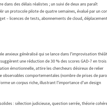
rire dans des délais réalistes ; un suivi de deux ans paraît
ir un protocole pilote de quatre semaines, évalué par un co
budget – licences de tests, abonnements de cloud, déplacemen
le anxieux généralisé qui se lance dans l’improvisation théâ
 suggèrent une réduction de 30 % des scores GAD-7 en trois
lation émotionnelle, attire les chercheurs désireux de relier
entre observables comportementales (nombre de prises de paro
orme un corpus riche, illustrant l’importance d’un design
 solides : sélection judicieuse, question serrée, théorie cohér