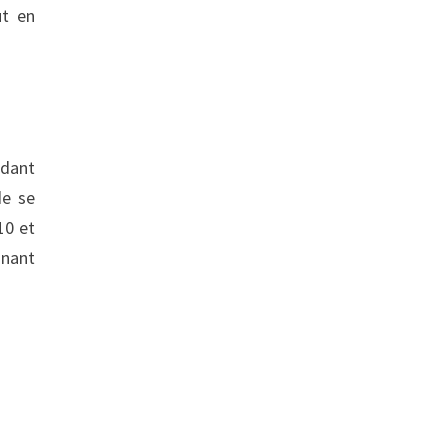
ut en
ndant
de se
10 et
inant