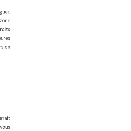
guer.
 zone
roits
eures
rsion
rrait
 vous