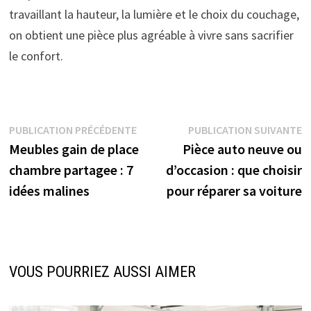
travaillant la hauteur, la lumière et le choix du couchage,
on obtient une pièce plus agréable à vivre sans sacrifier
le confort.
Navigation
Publication
P
PUBLICATION PRÉCÉDENTE
PUBLICATION SUIVANTE
précédente :
s
Meubles gain de place
Pièce auto neuve ou
de
chambre partagee : 7
d’occasion : que choisir
l’article
idées malines
pour réparer sa voiture
VOUS POURRIEZ AUSSI AIMER