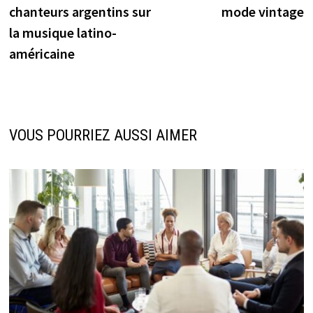
de
chanteurs argentins sur
mode vintage
l’article
la musique latino-
américaine
VOUS POURRIEZ AUSSI AIMER