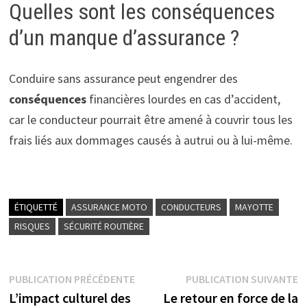
Quelles sont les conséquences
d’un manque d’assurance ?
Conduire sans assurance peut engendrer des
conséquences
financières lourdes en cas d’accident,
car le conducteur pourrait être amené à couvrir tous les
frais liés aux dommages causés à autrui ou à lui-même.
ÉTIQUETTÉ
ASSURANCE MOTO
CONDUCTEURS
MAYOTTE
RISQUES
SÉCURITÉ ROUTIÈRE
Navigation
Publication
P
PUBLICATION PRÉCÉDENTE
PUBLICATION SUIVANTE
précédente :
s
L’impact culturel des
Le retour en force de la