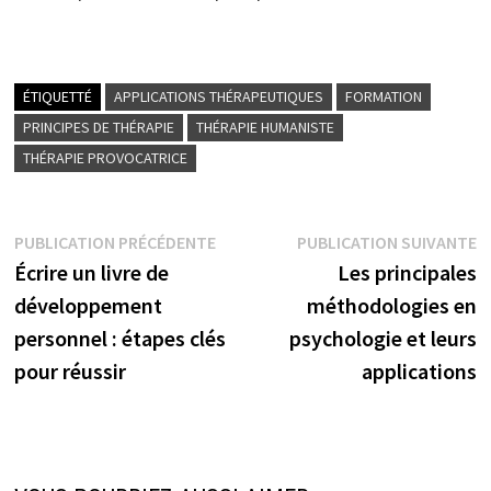
ÉTIQUETTÉ
APPLICATIONS THÉRAPEUTIQUES
FORMATION
PRINCIPES DE THÉRAPIE
THÉRAPIE HUMANISTE
THÉRAPIE PROVOCATRICE
Navigation
Publication
P
PUBLICATION PRÉCÉDENTE
PUBLICATION SUIVANTE
précédente :
s
Écrire un livre de
Les principales
de
développement
méthodologies en
l’article
personnel : étapes clés
psychologie et leurs
pour réussir
applications