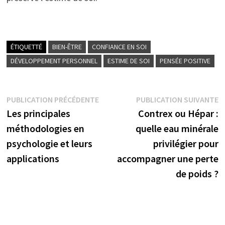
ÉTIQUETTÉ
BIEN-ÊTRE
CONFIANCE EN SOI
DÉVELOPPEMENT PERSONNEL
ESTIME DE SOI
PENSÉE POSITIVE
Navigation
Publication
P
PUBLICATION PRÉCÉDENTE
PUBLICATION SUIVANTE
précédente :
s
Les principales
Contrex ou Hépar :
de
méthodologies en
quelle eau minérale
l’article
psychologie et leurs
privilégier pour
applications
accompagner une perte
de poids ?