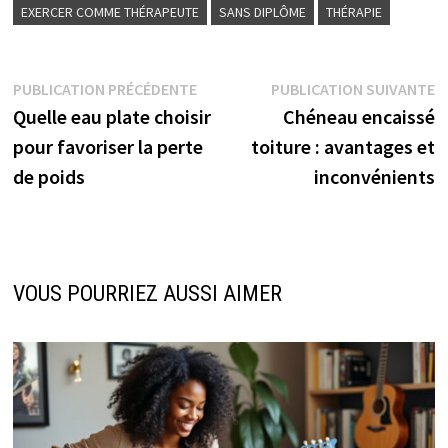
EXERCER COMME THÉRAPEUTE
SANS DIPLÔME
THÉRAPIE
Navigation
Publication
P
PUBLICATION PRÉCÉDENTE
PUBLICATION SUIVANTE
précédente :
s
Quelle eau plate choisir
Chéneau encaissé
de
pour favoriser la perte
toiture : avantages et
l’article
de poids
inconvénients
VOUS POURRIEZ AUSSI AIMER