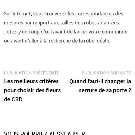
Sur Internet, vous trouverez les correspondances des
mesures par rapport aux tailles des robes adaptées.
Jetez-y un coup d’œil avant de lancer votre commande
ou avant d’aller à la recherche de la robe idéale.
Navigation
Publication
P
PUBLICATION PRÉCÉDENTE
PUBLICATION SUIVANTE
précédente :
s
Les meilleurs critères
Quand faut-il changer la
de
pour choisir des fleurs
serrure de sa porte ?
l’article
de CBD
VOUS POURRIEZ AUSSI AIMER