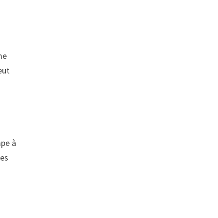
me
eut
mpe à
ges