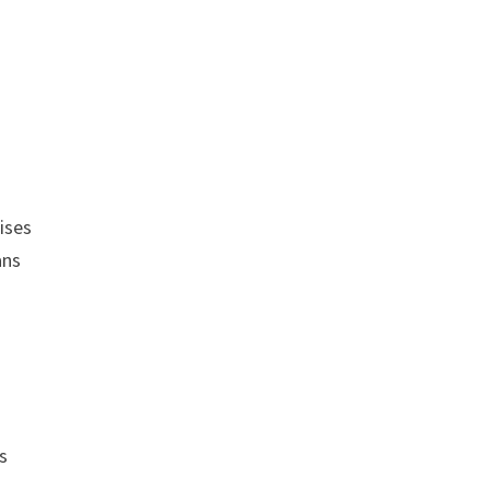
ises
ans
es