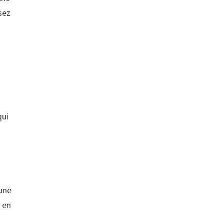
sez
qui
 une
r en