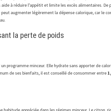
 aide à réduire l’appétit et limite les excès alimentaires. De p
peut augmenter légèrement la dépense calorique, car le co
eau.
sant la perte de poids
r un programme minceur. Elle hydrate sans apporter de calor
imum de ses bienfaits, il est conseillé de consommer entre
1
e habitude appréciée dans les régimes minceur. Le citron, ri