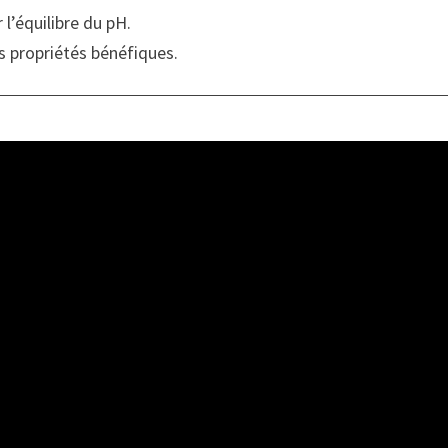
l’équilibre du pH.
es propriétés bénéfiques.