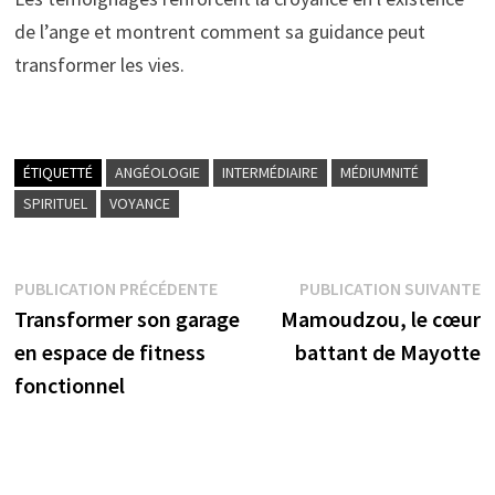
de l’ange et montrent comment sa guidance peut
transformer les vies.
ÉTIQUETTÉ
ANGÉOLOGIE
INTERMÉDIAIRE
MÉDIUMNITÉ
SPIRITUEL
VOYANCE
Navigation
Publication
P
PUBLICATION PRÉCÉDENTE
PUBLICATION SUIVANTE
précédente :
s
Transformer son garage
Mamoudzou, le cœur
de
en espace de fitness
battant de Mayotte
l’article
fonctionnel