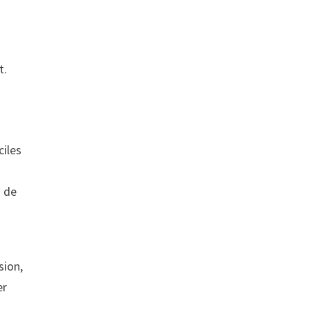
t.
ciles
s de
sion,
er