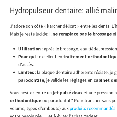
Hydropulseur dentaire: allié mal
J’adore son côté « karcher délicat » entre les dents. L’
Mais je reste lucide: il
ne remplace pas le brossage
ni
Utilisation
: après le brossage, eau tiède, pressio
Pour qui
: excellent en
traitement orthodontiqu
d’accès.
Limites
: la plaque dentaire adhérente résiste; j
parodontite
, je valide les réglages en
cabinet de
Vous hésitez entre un
jet pulsé doux
et une pression p
orthodontique
ou parodontal ? Pour trancher sans pub
volume, types d’embouts) aux
produits recommandés 
votre besoin réel… et à éviter l’achat gadget.