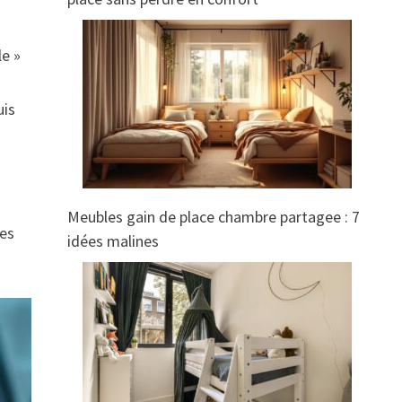
le »
uis
Meubles gain de place chambre partagee : 7
ves
idées malines