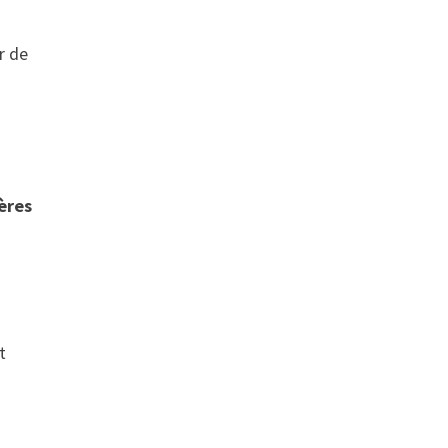
r de
ères
t