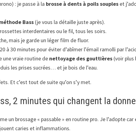
rono) : je passe à la
brosse à dents à poils souples
et j’ad
méthode Bass
(je vous la détaille juste après).
brossettes interdentaires ou le fil, tous les soirs.
che, mais je garde un léger film de fluor.
 20 à 30 minutes pour éviter d’abîmer l’émail ramolli par l’aci
e une vraie routine de
nettoyage des gouttières
(voir plus 
éduis les prises sucrées… et je bois de l’eau.
ets. Et c’est tout de suite qu’on s’y met.
s, 2 minutes qui changent la donne
me un brossage « passable » en routine pro. Je l’adopte car 
 jouent caries et inflammations.