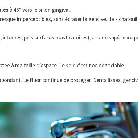
ples
à 45° vers le sillon gingival.
esque imperceptibles, sans écraser la gencive. Je « chatouil
s, internes, puis surfaces masticatoires), arcade supérieure p
tée à ma taille d’espace. Le soir, c’est non négociable.
 abondant. Le fluor continue de protéger. Dents lisses, genci