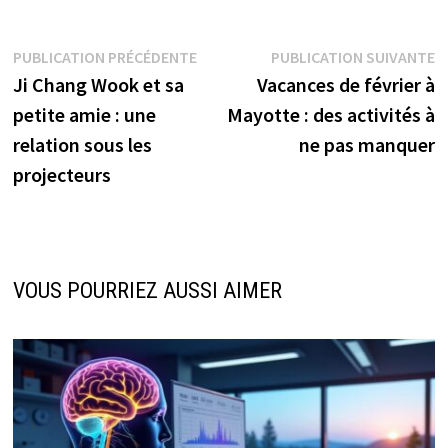
Navigation
Publication
P
PUBLICATION PRÉCÉDENTE
PUBLICATION SUIVANTE
précédente :
s
Ji Chang Wook et sa
Vacances de février à
de
petite amie : une
Mayotte : des activités à
l’article
relation sous les
ne pas manquer
projecteurs
VOUS POURRIEZ AUSSI AIMER