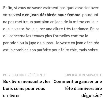
Enfin, si vous ne savez vraiment pas quoi associer avec
votre
veste en jean déchirée pour femme
, pourquoi
ne pas mettre un pantalon en jean de la même couleur
que la veste. Vous aurez une allure très tendance. En ce
qui concerne les tenues plus formelles comme le
pantalon ou la jupe de bureau, la veste en jean déchirée
est la combinaison parfaite pour faire chic, mais sobre.
Navigation
Publication
P
PUBLICATION PRÉCÉDENTE
PUBLICATION SUIVANTE
précédente :
s
Box livre mensuelle : les
Comment organiser une
de
bons coins pour vous
fête d’anniversaire
l’article
en-livrer
déguisée ?