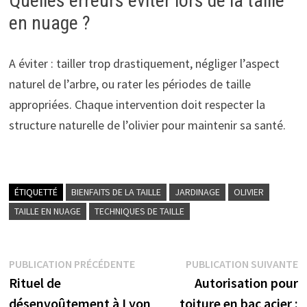
Quelles erreurs éviter lors de la taille
en nuage ?
A éviter : tailler trop drastiquement, négliger l’aspect
naturel de l’arbre, ou rater les périodes de taille
appropriées. Chaque intervention doit respecter la
structure naturelle de l’olivier pour maintenir sa santé.
ÉTIQUETTÉ
BIENFAITS DE LA TAILLE
JARDINAGE
OLIVIER
TAILLE EN NUAGE
TECHNIQUES DE TAILLE
Navigation
Publication
P
PUBLICATION PRÉCÉDENTE
PUBLICATION SUIVANTE
précédente :
s
Rituel de
Autorisation pour
de
désenvoûtement à Lyon
toiture en bac acier :