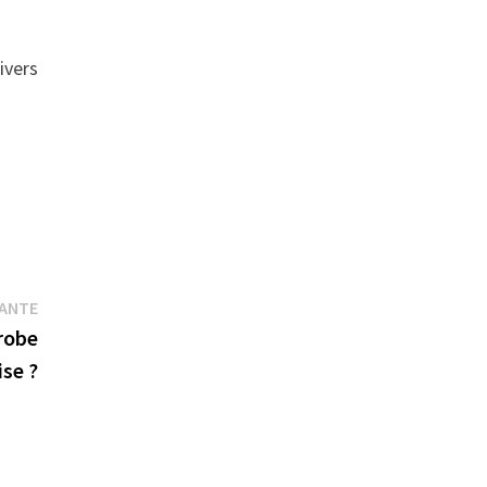
ivers
Publication
VANTE
suivante :
 robe
ise ?