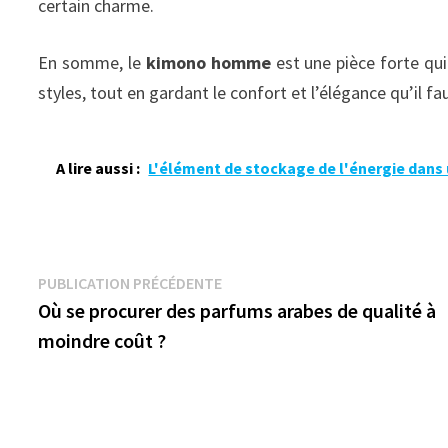
certain charme.
En somme, le
kimono homme
est une pièce forte qui
styles, tout en gardant le confort et l’élégance qu’il fa
A lire aussi :
L'élément de stockage de l'énergie dans
Navigation
Publication
PUBLICATION PRÉCÉDENTE
précédente :
Où se procurer des parfums arabes de qualité à
de
moindre coût ?
l’article