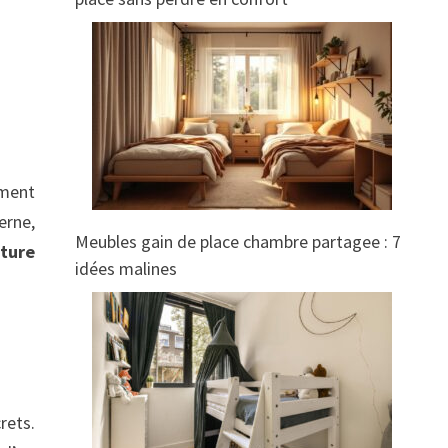
ement
erne,
Meubles gain de place chambre partagee : 7
lture
idées malines
rets.