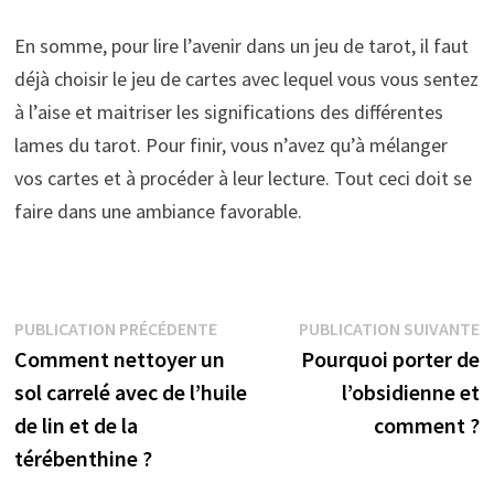
En somme, pour lire l’avenir dans un jeu de tarot, il faut
déjà choisir le jeu de cartes avec lequel vous vous sentez
à l’aise et maitriser les significations des différentes
lames du tarot. Pour finir, vous n’avez qu’à mélanger
vos cartes et à procéder à leur lecture. Tout ceci doit se
faire dans une ambiance favorable.
Navigation
Publication
P
PUBLICATION PRÉCÉDENTE
PUBLICATION SUIVANTE
précédente :
s
Comment nettoyer un
Pourquoi porter de
de
sol carrelé avec de l’huile
l’obsidienne et
l’article
de lin et de la
comment ?
térébenthine ?