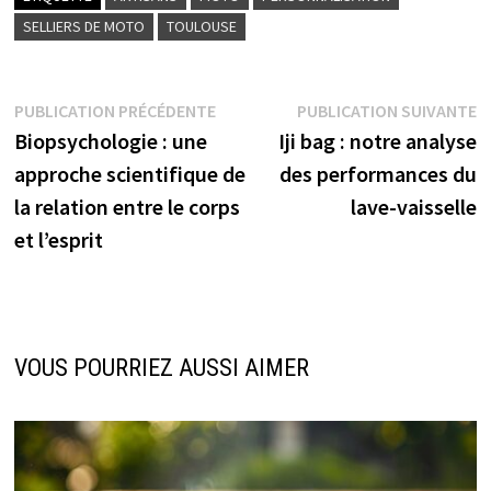
SELLIERS DE MOTO
TOULOUSE
Navigation
Publication
P
PUBLICATION PRÉCÉDENTE
PUBLICATION SUIVANTE
précédente :
s
Biopsychologie : une
Iji bag : notre analyse
de
approche scientifique de
des performances du
l’article
la relation entre le corps
lave-vaisselle
et l’esprit
VOUS POURRIEZ AUSSI AIMER