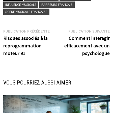
INFLUENCE MUSICALE
RAPPEURS FRANÇAIS
SCÈNE MUSICALE FRANÇAISE
Navigation
Publication
P
PUBLICATION PRÉCÉDENTE
PUBLICATION SUIVANTE
précédente :
s
Risques associés à la
Comment interagir
de
reprogrammation
efficacement avec un
l’article
moteur 91
psychologue
VOUS POURRIEZ AUSSI AIMER