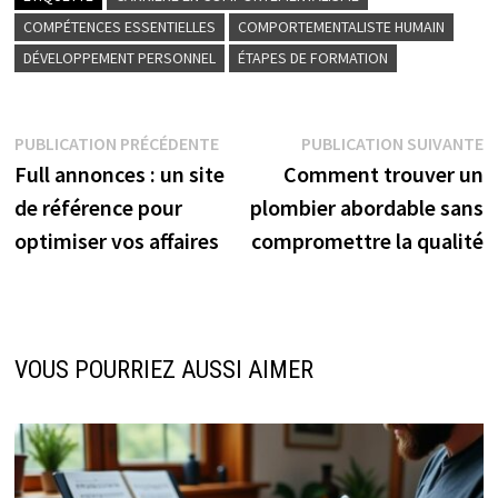
COMPÉTENCES ESSENTIELLES
COMPORTEMENTALISTE HUMAIN
DÉVELOPPEMENT PERSONNEL
ÉTAPES DE FORMATION
Navigation
Publication
P
PUBLICATION PRÉCÉDENTE
PUBLICATION SUIVANTE
précédente :
s
Full annonces : un site
Comment trouver un
de
de référence pour
plombier abordable sans
l’article
optimiser vos affaires
compromettre la qualité
VOUS POURRIEZ AUSSI AIMER