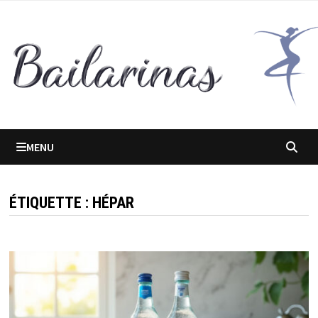
Passer
au
contenu
MENU
ÉTIQUETTE :
HÉPAR