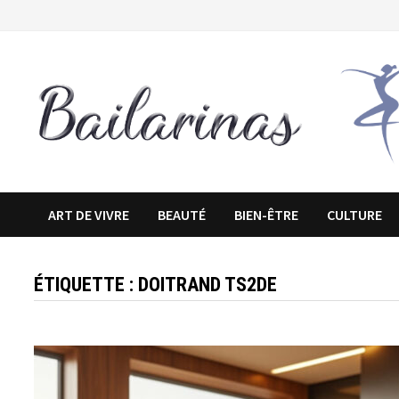
Passer
au
contenu
ART DE VIVRE
BEAUTÉ
BIEN-ÊTRE
CULTURE
ÉTIQUETTE :
DOITRAND TS2DE