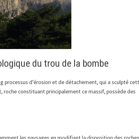
ologique du trou de la bombe
ong processus d’érosion et de détachement, qui a sculpté cet
t, roche constituant principalement ce massif, possède des
amment les paysages en modifiant la disposition des roches