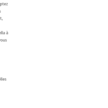
optez
s
t,
lla à
vous
lles